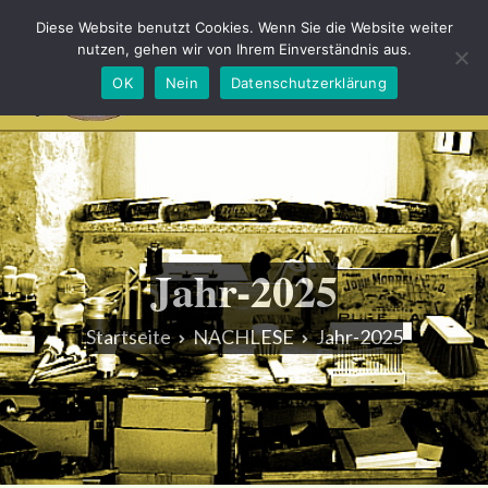
Diese Website benutzt Cookies. Wenn Sie die Website weiter
nutzen, gehen wir von Ihrem Einverständnis aus.
OK
Nein
Datenschutzerklärung
Bürsten und Heimatmuseum Schönheide
Unserer Tradition eine Gegenwart schenken
Jahr-2025
Startseite
NACHLESE
Jahr-2025