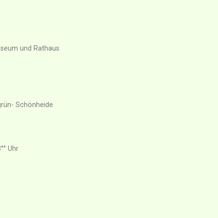
useum und Rathaus
ngrün- Schönheide
°° Uhr