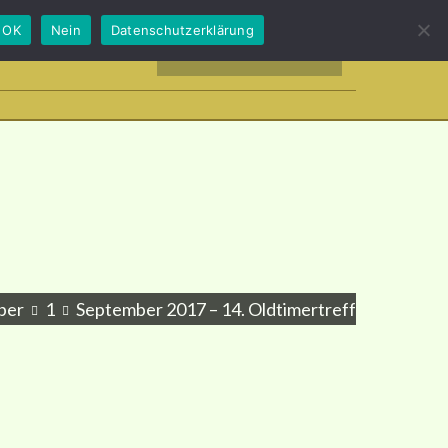
OK
Nein
Datenschutzerklärung
LDER
NACHLESE
SCHREIBEN SIE UNS!
ber
1
September 2017 – 14. Oldtimertreff