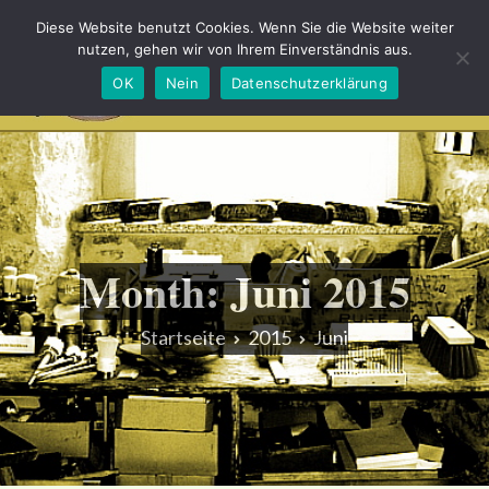
Diese Website benutzt Cookies. Wenn Sie die Website weiter
nutzen, gehen wir von Ihrem Einverständnis aus.
OK
Nein
Datenschutzerklärung
Bürsten und Heimatmuseum Schönheide
Unserer Tradition eine Gegenwart schenken
Month:
Juni 2015
Startseite
2015
Juni