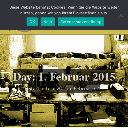
Diese Website benutzt Cookies. Wenn Sie die Website weiter
nutzen, gehen wir von Ihrem Einverständnis aus.
OK
Nein
Datenschutzerklärung
Bürsten und Heimatmuseum Schönheide
Unserer Tradition eine Gegenwart schenken
Day:
1. Februar 2015
Startseite
2015
Februar
1